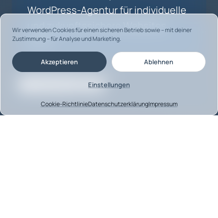
WordPress-Agentur für individuelle
und zukunftssichere Websites
Wir verwenden Cookies für einen sicheren Betrieb sowie – mit deiner
Zustimmung – für Analyse und Marketing.
lohnt.
Akzeptieren
Ablehnen
3. März 2023 | Lesezeit: 4 Minuten
Einstellungen
Link kopieren
Cookie-Richtlinie
Datenschutzerklärung
Impressum
Inhaltsverzeichnis
Einleitung
Warum WordPress die erste Wahl für viele