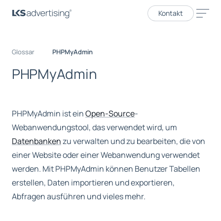
Kontakt
Glossar
PHPMyAdmin
P
H
P
M
y
A
d
m
i
n
PHPMyAdmin ist ein
Open-Source
-
Webanwendungstool, das verwendet wird, um
Datenbanken
zu verwalten und zu bearbeiten, die von
einer Website oder einer Webanwendung verwendet
werden. Mit PHPMyAdmin können Benutzer Tabellen
erstellen, Daten importieren und exportieren,
Abfragen ausführen und vieles mehr.