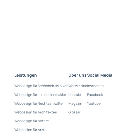
Leistungen
Über uns
Social Media
Webdesign für Schönheitskliniken
Wer wir sind
Instagram
Webdesign für Immobilienmakler
Kontakt
Facebook
Webdesign für Rechtsanwälte
Magazin
Youtube
Webdesign für Architekten
Glossar
Webdesign für Notare
Webdesign für Ärzte