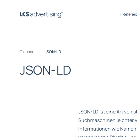
Referen
Glossar
JSON-LD
J
S
O
N
-
L
D
JSON-LD ist eine Art von 
Suchmaschinen leichter ve
Informationen wie Namen,