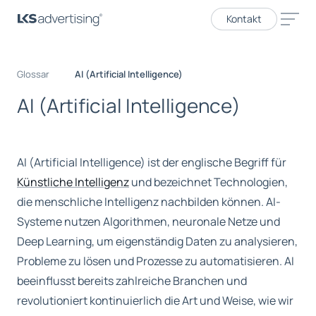
Kontakt
Glossar
AI (Artificial Intelligence)
A
I
(
A
r
t
i
f
i
c
i
a
l
I
n
t
e
l
l
i
g
e
n
c
e
)
AI (Artificial Intelligence) ist der englische Begriff für
Künstliche Intelligenz
und bezeichnet Technologien,
die menschliche Intelligenz nachbilden können. AI-
Systeme nutzen Algorithmen, neuronale Netze und
Deep Learning, um eigenständig Daten zu analysieren,
Probleme zu lösen und Prozesse zu automatisieren. AI
beeinflusst bereits zahlreiche Branchen und
revolutioniert kontinuierlich die Art und Weise, wie wir