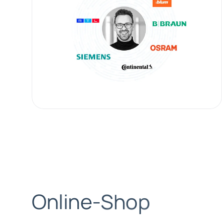
O
n
l
i
n
e
-
S
h
o
p