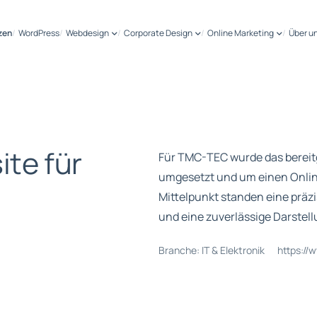
zen
WordPress
Webdesign
Corporate Design
Online Marketing
Über u
s
i
t
e
f
ü
r
Für TMC-TEC wurde das bereitg
umgesetzt und um einen Onli
Mittelpunkt standen eine präzi
und eine zuverlässige Darstell
Branche: IT & Elektronik
https://