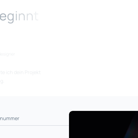
e
g
i
n
n
t
designer
 ich dein Projekt
g.