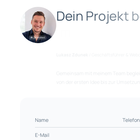
D
e
i
n
P
r
o
j
e
k
t
b
m
Lukasz Zdunek
/ Geschäftsführer & Web
Gemeinsam mit meinem Team begleite
von der ersten Idee bis zur Umsetzun