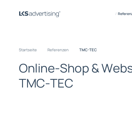
Referen
Startseite
Referenzen
TMC-TEC
O
n
l
i
n
e
-
S
h
o
p
&
W
e
b
T
M
C
-
T
E
C