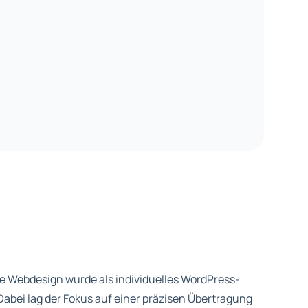
LUNG / WOOCOMMERCE
WEBSITE-ERSTELLUN
e Webdesign wurde als individuelles WordPress-
bei lag der Fokus auf einer präzisen Übertragung