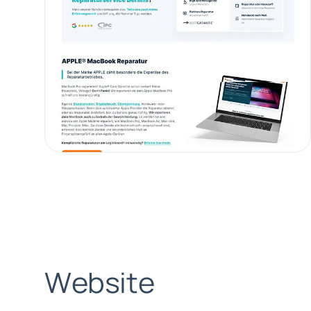
W
e
b
s
i
t
e