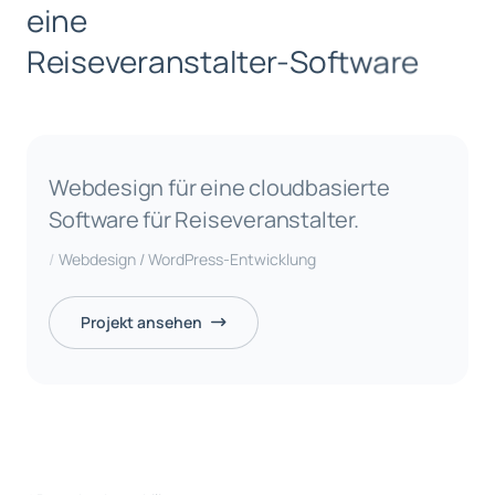
e
i
n
e
R
e
i
s
e
v
e
r
a
n
s
t
a
l
t
e
r
-
S
o
f
t
w
a
r
e
Webdesign für eine cloudbasierte
Software für Reiseveranstalter.
Webdesign / WordPress-Entwicklung
Projekt ansehen