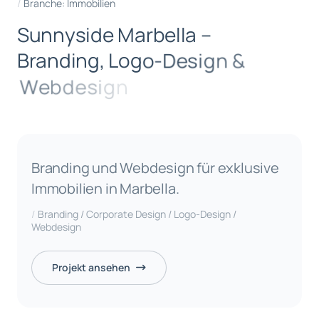
Branche: Immobilien
S
u
n
n
y
s
i
d
e
M
a
r
b
e
l
l
a
–
B
r
a
n
d
i
n
g
,
L
o
g
o
-
D
e
s
i
g
n
&
W
e
b
d
e
s
i
g
n
Branding und Webdesign für exklusive
Immobilien in Marbella.
Branding / Corporate Design / Logo-Design /
Webdesign
Projekt ansehen