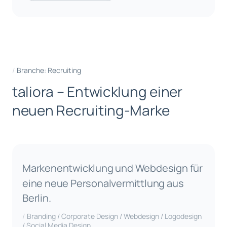
Branche: Recruiting
t
a
l
i
o
r
a
–
E
n
t
w
i
c
k
l
u
n
g
e
i
n
e
r
n
e
u
e
n
R
e
c
r
u
i
t
i
n
g
-
M
a
r
k
e
Markenentwicklung und Webdesign für
eine neue Personalvermittlung aus
Berlin.
Branding / Corporate Design / Webdesign / Logodesign
/ Social Media Design