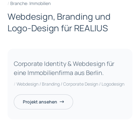
Branche: Immobilien
W
e
b
d
e
s
i
g
n
,
B
r
a
n
d
i
n
g
u
n
d
L
o
g
o
-
D
e
s
i
g
n
f
ü
r
R
E
A
L
I
U
S
Corporate Identity & Webdesign für
eine Immobilienfirma aus Berlin.
Webdesign / Branding / Corporate Design / Logodesign
Projekt ansehen