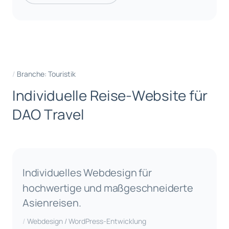
Branche: Touristik
I
n
d
i
v
i
d
u
e
l
l
e
R
e
i
s
e
-
W
e
b
s
i
t
e
f
ü
r
D
A
O
T
r
a
v
e
l
Individuelles Webdesign für
hochwertige und maßgeschneiderte
Asienreisen.
Webdesign / WordPress-Entwicklung