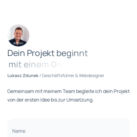
D
e
i
n
P
r
o
j
e
k
t
b
e
g
i
n
n
t
m
i
t
e
i
n
e
m
G
e
Lukasz Zdunek
/ Geschäftsführer & Webdesigner
Gemeinsam mit meinem Team begleite ich dein Projekt
von der ersten Idee bis zur Umsetzung.