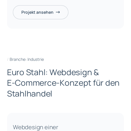
Projekt ansehen
Branche: Industrie
E
u
r
o
S
t
a
h
l
:
W
e
b
d
e
s
i
g
n
&
E
-
C
o
m
m
e
r
c
e
-
K
o
n
z
e
p
t
f
ü
r
d
e
n
S
t
a
h
l
h
a
n
d
e
l
Webdesign einer