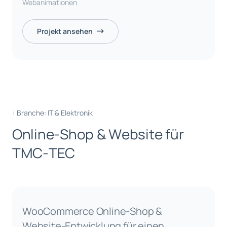
Webanimationen
Projekt ansehen
Branche: IT & Elektronik
O
n
l
i
n
e
-
S
h
o
p
&
W
e
b
s
i
t
e
f
ü
r
T
M
C
-
T
E
C
WooCommerce Online-Shop &
Website-Entwicklung für einen