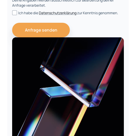
Deine Angaben werden ausschließlich zur Bearbeitung deiner
Anfrage verarbeitet.
Ich habe die
Datenschutzerklärung
zur Kenntnis genommen.
Anfrage senden
Die Arbeit von LKS advertising ist ausgezeichnet!
Nicht nur das die Aufträge schnell, zuverlässig und
dem Preis-Leistungs- Verhältnis angepasst
ausgeführt werden, sondern auch, dass mit
eingebrachten Vorschläge und das erstellte Design
unsere Erwartungen voll und ganz erfüllen.
— Geschäftsführung
Pfando Europe AD