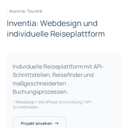
Branche: Touristik
I
n
v
e
n
t
i
a
:
W
e
b
d
e
s
i
g
n
u
n
d
i
n
d
i
v
i
d
u
e
l
l
e
R
e
i
s
e
p
l
a
t
t
f
o
r
m
Individuelle Reiseplattform mit API-
Schnittstellen, Reisefinder und
maßgeschneiderten
Buchungsprozessen.
Webdesign / WordPress-Entwicklung / API-
Schnittstellen
Projekt ansehen