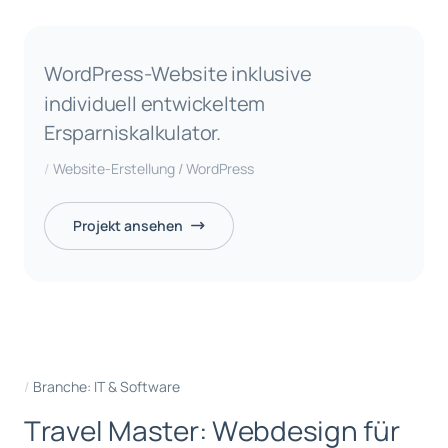
WordPress-Website inklusive
individuell entwickeltem
Ersparniskalkulator.
Website-Erstellung / WordPress
Projekt ansehen
Branche: IT & Software
T
r
a
v
e
l
M
a
s
t
e
r
:
W
e
b
d
e
s
i
g
n
f
ü
r