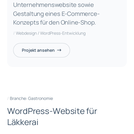
Unternehmenswebsite sowie
Gestaltung eines E-Commerce-
Konzepts für den Online-Shop.
Webdesign / WordPress-Entwicklung
Projekt ansehen
Branche: Gastronomie
W
o
r
d
P
r
e
s
s
-
W
e
b
s
i
t
e
f
ü
r
L
ä
k
k
e
r
a
i