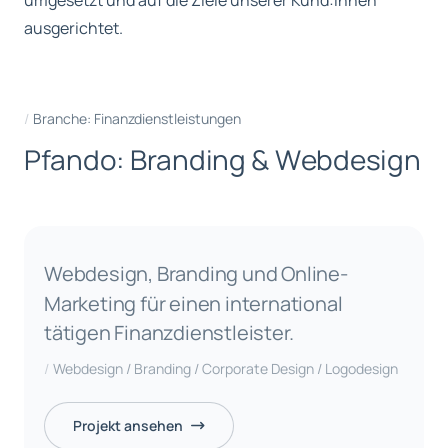
umgesetzt und auf die Ziele unserer Kund:innen
ausgerichtet.
Branche: Finanzdienstleistungen
P
f
a
n
d
o
:
B
r
a
n
d
i
n
g
&
W
e
b
d
e
s
i
g
n
Webdesign, Branding und Online-
Marketing für einen international
tätigen Finanzdienstleister.
Webdesign / Branding / Corporate Design / Logodesign
Projekt ansehen