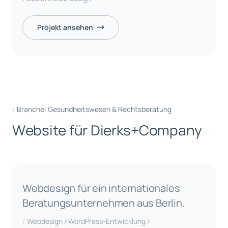
Projekt ansehen
Branche: Gesundheitswesen & Rechtsberatung
W
e
b
s
i
t
e
f
ü
r
D
i
e
r
k
s
+
C
o
m
p
a
n
y
Webdesign für ein internationales
Beratungsunternehmen aus Berlin.
Webdesign / WordPress-Entwicklung /