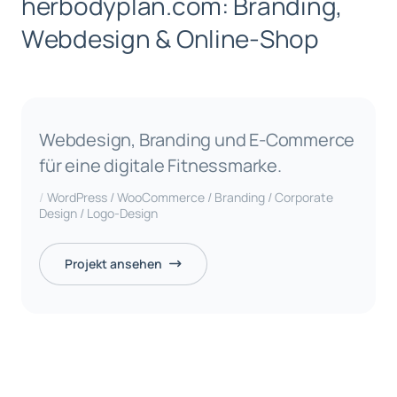
h
e
r
b
o
d
y
p
l
a
n
.
c
o
m
:
B
r
a
n
d
i
n
g
,
W
e
b
d
e
s
i
g
n
&
O
n
l
i
n
e
-
S
h
o
p
Webdesign, Branding und E-Commerce
für eine digitale Fitnessmarke.
WordPress / WooCommerce / Branding / Corporate
Design / Logo-Design
Projekt ansehen