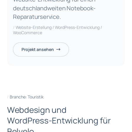
deutschlandweiten Notebook-
Reparaturservice.
Website-Erstellung / WordPress-Entwicklung /
WooCommerce
Projekt ansehen
Branche: Touristik
W
e
b
d
e
s
i
g
n
u
n
d
W
o
r
d
P
r
e
s
s
-
E
n
t
w
i
c
k
l
u
n
g
f
ü
r
B
e
l
v
e
l
o