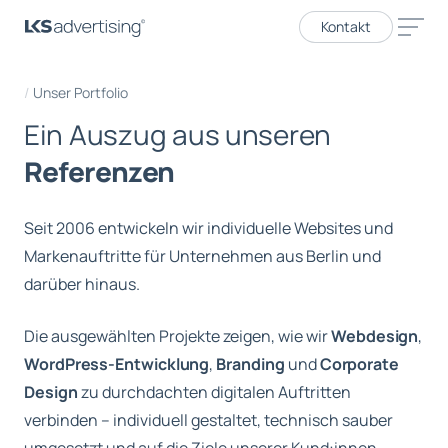
Kontakt
Unser Portfolio
E
i
n
A
u
s
z
u
g
a
u
s
u
n
s
e
r
e
n
R
e
f
e
r
e
n
z
e
n
Seit 2006 entwickeln wir individuelle Websites und
Markenauftritte für Unternehmen aus Berlin und
darüber hinaus.
Die ausgewählten Projekte zeigen, wie wir
Webdesign
,
WordPress-Entwicklung
,
Branding
und
Corporate
Design
zu durchdachten digitalen Auftritten
verbinden – individuell gestaltet, technisch sauber