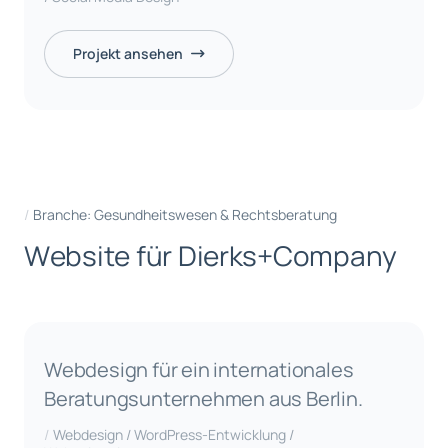
Projekt ansehen
Branche: Gesundheitswesen & Rechtsberatung
W
e
b
s
i
t
e
f
ü
r
D
i
e
r
k
s
+
C
o
m
p
a
n
y
Webdesign für ein internationales
Beratungsunternehmen aus Berlin.
Webdesign / WordPress-Entwicklung /