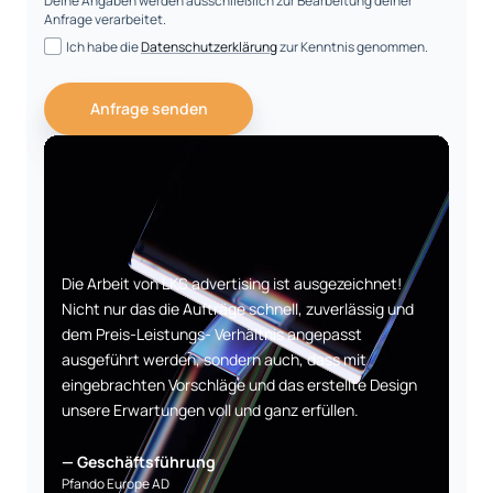
Deine Angaben werden ausschließlich zur Bearbeitung deiner
Anfrage verarbeitet.
Ich habe die
Datenschutzerklärung
zur Kenntnis genommen.
Anfrage senden
Die Arbeit von LKS advertising ist ausgezeichnet!
Nicht nur das die Aufträge schnell, zuverlässig und
dem Preis-Leistungs- Verhältnis angepasst
ausgeführt werden, sondern auch, dass mit
eingebrachten Vorschläge und das erstellte Design
unsere Erwartungen voll und ganz erfüllen.
— Geschäftsführung
Pfando Europe AD