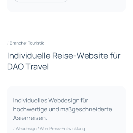
Branche: Touristik
I
n
d
i
v
i
d
u
e
l
l
e
R
e
i
s
e
-
W
e
b
s
i
t
e
f
ü
r
D
A
O
T
r
a
v
e
l
Individuelles Webdesign für
hochwertige und maßgeschneiderte
Asienreisen.
Webdesign / WordPress-Entwicklung