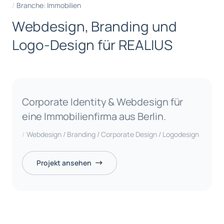
Branche: Immobilien
W
e
b
d
e
s
i
g
n
,
B
r
a
n
d
i
n
g
u
n
d
L
o
g
o
-
D
e
s
i
g
n
f
ü
r
R
E
A
L
I
U
S
Corporate Identity & Webdesign für
eine Immobilienfirma aus Berlin.
Webdesign / Branding / Corporate Design / Logodesign
Projekt ansehen