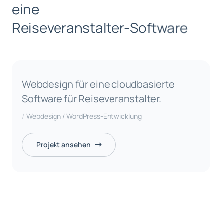
e
i
n
e
R
e
i
s
e
v
e
r
a
n
s
t
a
l
t
e
r
-
S
o
f
t
w
a
r
e
Webdesign für eine cloudbasierte
Software für Reiseveranstalter.
Webdesign / WordPress-Entwicklung
Projekt ansehen