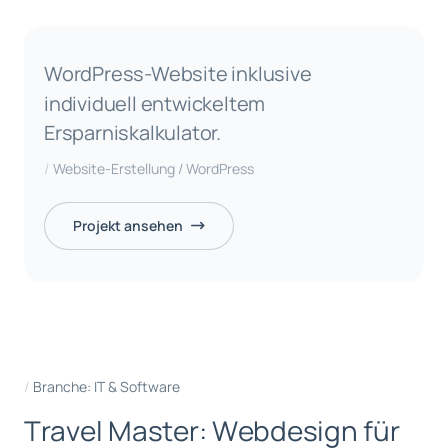
WordPress-Website inklusive
individuell entwickeltem
Ersparniskalkulator.
Website-Erstellung / WordPress
Projekt ansehen
Branche: IT & Software
T
r
a
v
e
l
M
a
s
t
e
r
:
W
e
b
d
e
s
i
g
n
f
ü
r