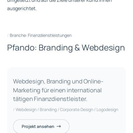
umgesetzt und auf die Ziele unserer Kund:innen
ausgerichtet.
Branche: Finanzdienstleistungen
P
f
a
n
d
o
:
B
r
a
n
d
i
n
g
&
W
e
b
d
e
s
i
g
n
Webdesign, Branding und Online-
Marketing für einen international
tätigen Finanzdienstleister.
Webdesign / Branding / Corporate Design / Logodesign
Projekt ansehen