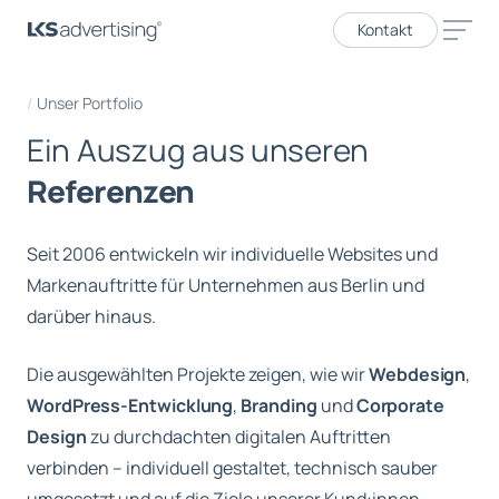
Kontakt
Unser Portfolio
E
i
n
A
u
s
z
u
g
a
u
s
u
n
s
e
r
e
n
R
e
f
e
r
e
n
z
e
n
Seit 2006 entwickeln wir individuelle Websites und
Markenauftritte für Unternehmen aus Berlin und
darüber hinaus.
Die ausgewählten Projekte zeigen, wie wir
Webdesign
,
WordPress-Entwicklung
,
Branding
und
Corporate
Design
zu durchdachten digitalen Auftritten
verbinden – individuell gestaltet, technisch sauber