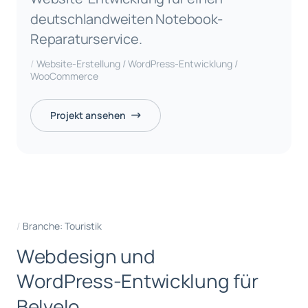
deutschlandweiten Notebook-
Reparaturservice.
Website-Erstellung / WordPress-Entwicklung /
WooCommerce
Projekt ansehen
Branche: Touristik
W
e
b
d
e
s
i
g
n
u
n
d
W
o
r
d
P
r
e
s
s
-
E
n
t
w
i
c
k
l
u
n
g
f
ü
r
B
e
l
v
e
l
o