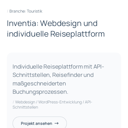
Branche: Touristik
I
n
v
e
n
t
i
a
:
W
e
b
d
e
s
i
g
n
u
n
d
i
n
d
i
v
i
d
u
e
l
l
e
R
e
i
s
e
p
l
a
t
t
f
o
r
m
Individuelle Reiseplattform mit API-
Schnittstellen, Reisefinder und
maßgeschneiderten
Buchungsprozessen.
Webdesign / WordPress-Entwicklung / API-
Schnittstellen
Projekt ansehen