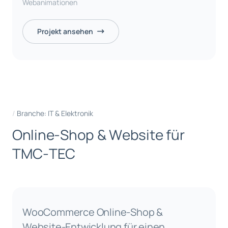
Webanimationen
Projekt ansehen
Branche: IT & Elektronik
O
n
l
i
n
e
-
S
h
o
p
&
W
e
b
s
i
t
e
f
ü
r
T
M
C
-
T
E
C
WooCommerce Online-Shop &
Website-Entwicklung für einen