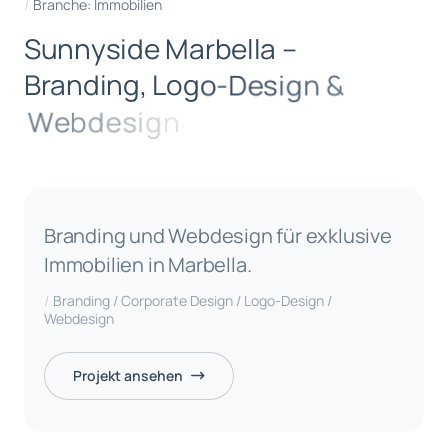
Branche: Immobilien
S
u
n
n
y
s
i
d
e
M
a
r
b
e
l
l
a
–
B
r
a
n
d
i
n
g
,
L
o
g
o
-
D
e
s
i
g
n
&
W
e
b
d
e
s
i
g
n
Branding und Webdesign für exklusive
Immobilien in Marbella.
Branding / Corporate Design / Logo-Design /
Webdesign
Projekt ansehen