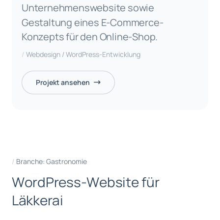
Unternehmenswebsite sowie
Gestaltung eines E-Commerce-
Konzepts für den Online-Shop.
Webdesign / WordPress-Entwicklung
Projekt ansehen
Branche: Gastronomie
W
o
r
d
P
r
e
s
s
-
W
e
b
s
i
t
e
f
ü
r
L
ä
k
k
e
r
a
i