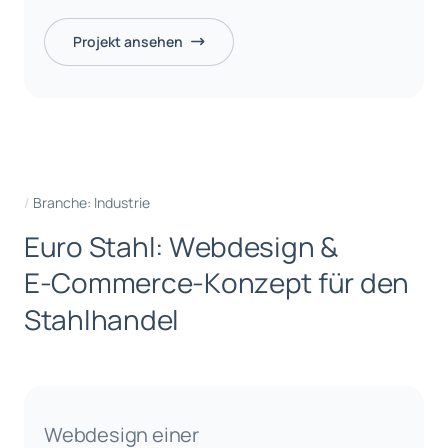
Projekt ansehen
Branche: Industrie
E
u
r
o
S
t
a
h
l
:
W
e
b
d
e
s
i
g
n
&
E
-
C
o
m
m
e
r
c
e
-
K
o
n
z
e
p
t
f
ü
r
d
e
n
S
t
a
h
l
h
a
n
d
e
l
Webdesign einer