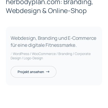
h
e
r
b
o
d
y
p
l
a
n
.
c
o
m
:
B
r
a
n
d
i
n
g
,
W
e
b
d
e
s
i
g
n
&
O
n
l
i
n
e
-
S
h
o
p
Webdesign, Branding und E-Commerce
für eine digitale Fitnessmarke.
WordPress / WooCommerce / Branding / Corporate
Design / Logo-Design
Projekt ansehen