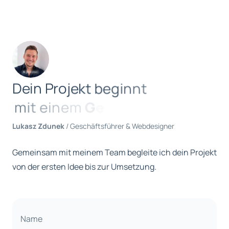
D
e
i
n
P
r
o
j
e
k
t
b
e
g
i
n
n
t
m
i
t
e
i
n
e
m
G
e
Lukasz Zdunek
/ Geschäftsführer & Webdesigner
Gemeinsam mit meinem Team begleite ich dein Projekt
von der ersten Idee bis zur Umsetzung.