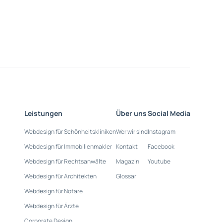
Leistungen
Über uns
Social Media
Webdesign für Schönheitskliniken
Wer wir sind
Instagram
Webdesign für Immobilienmakler
Kontakt
Facebook
Webdesign für Rechtsanwälte
Magazin
Youtube
Webdesign für Architekten
Glossar
Webdesign für Notare
Webdesign für Ärzte
Corporate Design