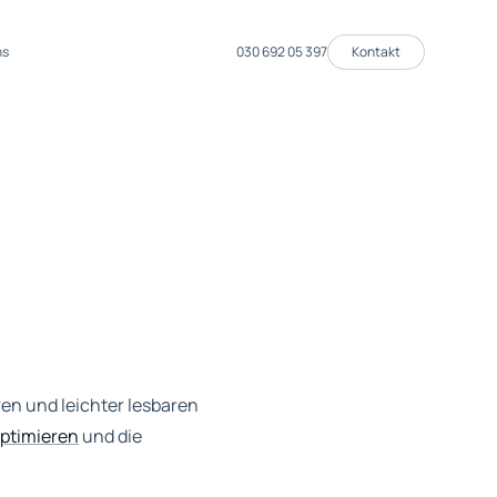
ns
030 692 05 397
Kontakt
eren und leichter lesbaren
optimieren
und die