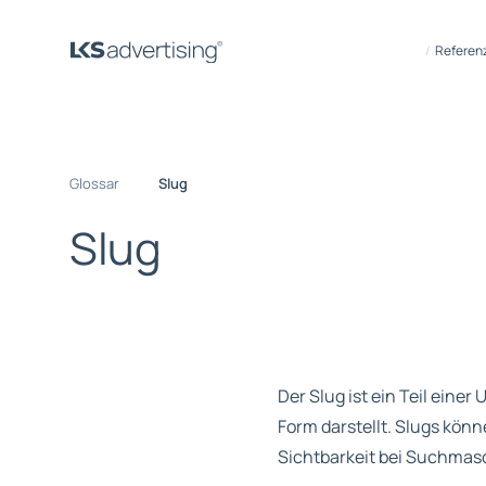
Referen
Glossar
Slug
S
l
u
g
Der Slug ist ein Teil einer
Form darstellt. Slugs kön
Sichtbarkeit bei Suchmas