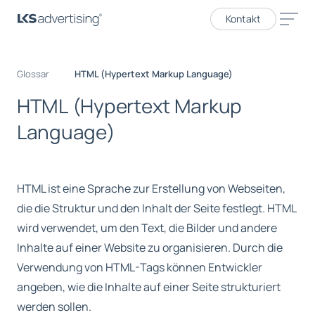
Kontakt
Glossar
HTML (Hypertext Markup Language)
H
T
M
L
(
H
y
p
e
r
t
e
x
t
M
a
r
k
u
p
L
a
n
g
u
a
g
e
)
HTML ist eine Sprache zur Erstellung von Webseiten,
die die Struktur und den Inhalt der Seite festlegt. HTML
wird verwendet, um den Text, die Bilder und andere
Inhalte auf einer Website zu organisieren. Durch die
Verwendung von HTML-Tags können Entwickler
angeben, wie die Inhalte auf einer Seite strukturiert
werden sollen.